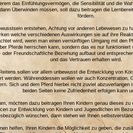
derem das Einfühlungsvermögen, die Sensibilität und die W
e dann Überwinden müssen, soll dazu beitragen die Lernbereit
fördern.
ewusstsein entstehen, Achtung vor anderen Lebewesen zu 
ken welche verschiedenen Auswirkungen sie auf ihre Reakt
htet wird, wenn man einen vernünftigen Umgang mit den Pfe
ber Pferde herrschen kann, sondern das es nur funktionier
- oder Freundschaftliche Beziehung aufbaut und entspreche
und das Vertrauen erhalten wird.
Reitens sollen vor allem unbewusst die Entwicklung von Kör
ert werden. Währenddessen wollen wir auch Konzentration, 
n. Sich und dem Pferd hierbei nicht zuviel abzuverlangen is
beiden Seiten keine Zufriedenheit erfolgen kann u
, möchten dazu beitragen Ihren Kindern genau dieses zu e
cen zur Entwicklung von Kindern und Jugendlichen im Bezug 
esbezüglich wünschen, dann stehen wir Ihnen selbstverständl
nen helfen, Ihren Kindern die Möglichkeit zu geben, die zu