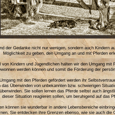
d der Gedanke nicht nur wenigen, sondern auch Kindern au
Möglichkeit zu geben, den Umgang an und mit Pferden er
hl von Kindern und Jugendlichen halten wir den Umgang mit P
ewonnen werden können und somit die Förderung der persönli
 Umgang mit den Pferden gefördert werden ihr Selbstvertrau
 das Überwinden von unbekannten bzw. schwierigen Situatio
überwinden. Sie sollen lernen das Pferde selbst auch ängstl
dieser Situation reagieren sollen, um beruhigend auf das P
en können sie wunderbar in andere Lebensbereiche einbringen
ernen. Sie entdecken ihre Grenzen ebenso, wie sie auch die 