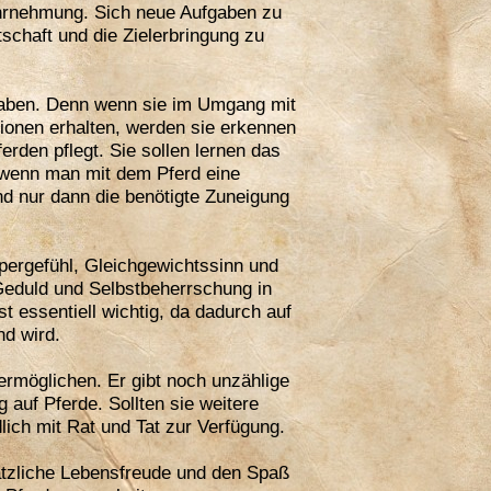
ahrnehmung. Sich neue Aufgaben zu
schaft und die Zielerbringung zu
haben. Denn wenn sie im Umgang mit
ionen erhalten, werden sie erkennen
rden pflegt. Sie sollen lernen das
t wenn man mit dem Pferd eine
nd nur dann die benötigte Zuneigung
pergefühl, Gleichgewichtssinn und
Geduld und Selbstbeherrschung in
t essentiell wichtig, da dadurch auf
nd wird.
rmöglichen. Er gibt noch unzählige
auf Pferde. Sollten sie weitere
ich mit Rat und Tat zur Verfügung.
sätzliche Lebensfreude und den Spaß