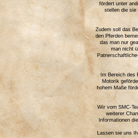
fördert unter an
stellen die si
Zudem soll das B
den Pferden bemer
das man nur geac
man nicht ü
Patnerschaftliche
Im Bereich des 
Motorik geförd
hohem Maße förder
Wir vom SMC-Team
weiterer Chan
Informationen di
Lassen sie uns Ih